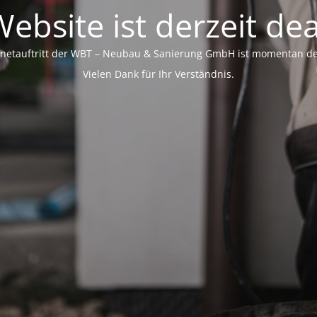
ebsite ist derzeit dea
rnetauftritt der WBT – Neubau & Sanierung GmbH ist momentan dea
Vielen Dank für Ihr Verständnis.